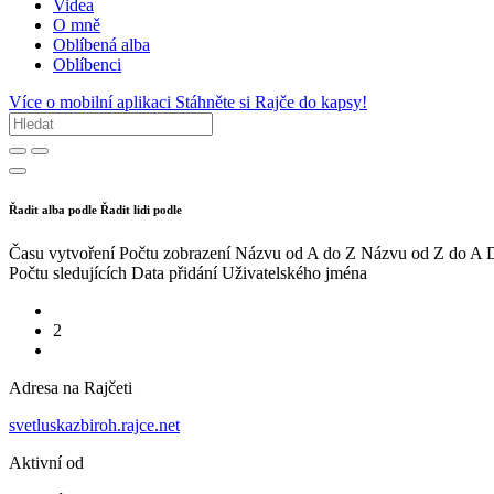
Videa
O mně
Oblíbená alba
Oblíbenci
Více o mobilní aplikaci
Stáhněte si Rajče do kapsy!
Řadit alba podle
Řadit lidi podle
Času vytvoření
Počtu zobrazení
Názvu od A do Z
Názvu od Z do A
D
Počtu sledujících
Data přidání
Uživatelského jména
2
Adresa na Rajčeti
svetluskazbiroh.rajce.net
Aktivní od