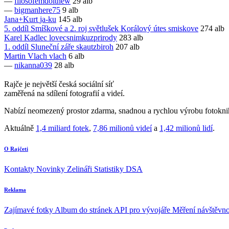
—
filosofemdoitnew
29 alb
—
bigmanhere75
9 alb
Jana+Kurt
ja-ku
145 alb
5. oddíl Smíškové a 2. roj světlušek Korálový útes
smiskove
274 alb
Karel Kadlec
lovecsnimkuzprirody
283 alb
1. oddíl Sluneční záře
skautzbiroh
207 alb
Martin Vlach
vlach
6 alb
—
nikanna039
28 alb
Rajče je největší česká sociální síť
zaměřená na sdílení fotografií a videí.
Nabízí neomezený prostor zdarma, snadnou a rychlou výrobu fotoknih
Aktuálně
1,4 miliard fotek
,
7,86 milionů videí
a
1,42 milionů lidí
.
O Rajčeti
Kontakty
Novinky
Zelináři
Statistiky DSA
Reklama
Zajímavé fotky
Album do stránek
API pro vývojáře
Měření návštěvno