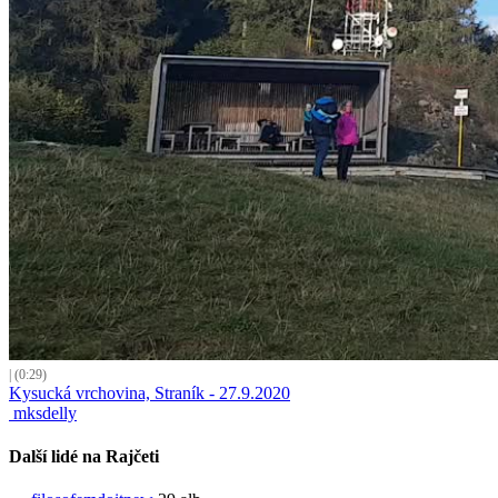
| (0:29)
Kysucká vrchovina, Straník - 27.9.2020
mksdelly
Další lidé na Rajčeti